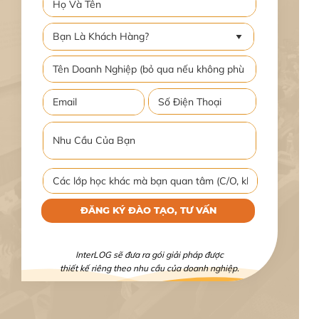
ĐĂNG KÝ ĐÀO TẠO, TƯ VẤN
InterLOG sẽ đưa ra gói giải pháp được
thiết kế riêng theo nhu cầu của doanh nghiệp.