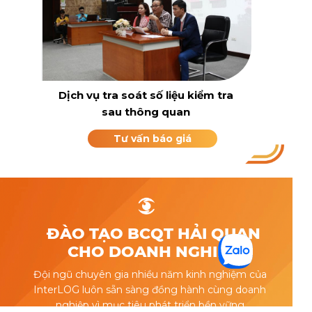
Dịch vụ tra soát số liệu kiểm tra
sau thông quan
Tư vấn báo giá
ĐÀO TẠO BCQT HẢI QUAN
CHO DOANH NGHIỆP
Đội ngũ chuyên gia nhiều năm kinh nghiệm của
InterLOG luôn sẵn sàng đồng hành cùng doanh
nghiệp vì mục tiêu phát triển bền vững