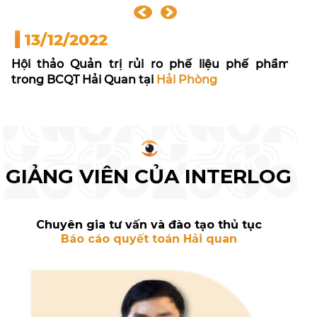
13/12/2022
Hội thảo
Quản trị rủi ro phế liệu phế phẩm
trong BCQT Hải Quan tại
Hải Phòng
Offline: 80 doanh nghiệp tham dự
Online: 400 doanh nghiệp tham dự
GIẢNG VIÊN CỦA INTERLOG
Chuyên gia tư vấn và đào tạo thủ tục
Báo cáo quyết toán Hải quan