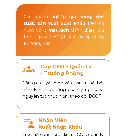
Các doanh nghiệp
gia công, chế
xuất, sản xuất xuất khẩu
trên cả
nước với
3 mắt xích
chính tham gia
trực tiếp vào BCQT: Xuất nhập khẩu,
Kế toán, Kho
Cấp CEO - Quản Lý
- Trưởng Phòng
Cần gia quyết định về quản trị nội bộ,
nắm kiến thức tổng quan, ý nghĩa và
nguyên tắc thực hiện, theo dõi BCQT
Nhân Viên
Xuất Nhập Khẩu
Trực tiếp phụ trách làm BCQT, quản lý