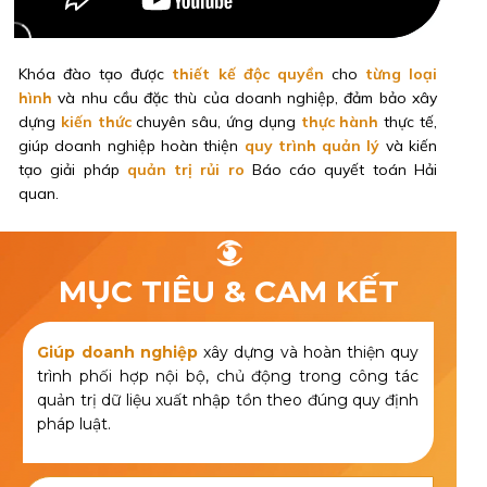
Khóa đào tạo được
thiết kế độc quyền
cho
từng loại
hình
và nhu cầu đặc thù của doanh nghiệp, đảm bảo xây
dựng
kiến thức
chuyên sâu, ứng dụng
thực hành
thực tế,
giúp doanh nghiệp hoàn thiện
quy trình quản lý
và kiến
tạo giải pháp
quản trị rủi ro
Báo cáo quyết toán Hải
quan.
MỤC TIÊU & CAM KẾT
Giúp doanh nghiệp
xây dựng và hoàn thiện quy
trình phối hợp nội bộ, chủ động trong công tác
quản trị dữ liệu xuất nhập tồn theo đúng quy định
pháp luật.