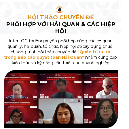
HỘI THẢO CHUYÊN ĐỀ
PHỐI HỢP VỚI HẢI QUAN & CÁC HIỆP
HỘI
InterLOG thường xuyên phối hợp cùng các cơ quan
quản lý, hải quan, tổ chức, hiệp hội để xây dựng chuỗi
chương trình hội thảo chuyên đề
"Quản trị rủi ro
trong Báo cáo quyết toán Hải Quan"
nhằm cung cấp
kiến thức và kỹ năng cần thiết cho doanh nghiệp